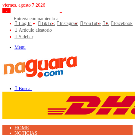
viernes, agosto 7 2026
Entrega equipamiento a 8 instituciones educativas en Tamaca
Log In
TikTok
Instagram
YouTube
X
Facebook
Artículo aleatorio
Sidebar
Menu
Buscar
HOME
NOTICIAS