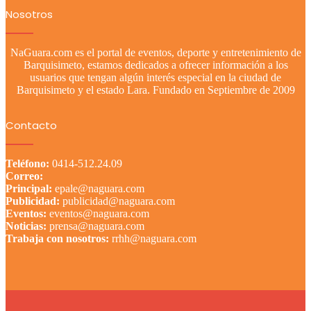
Nosotros
NaGuara.com es el portal de eventos, deporte y entretenimiento de
Barquisimeto, estamos dedicados a ofrecer información a los
usuarios que tengan algún interés especial en la ciudad de
Barquisimeto y el estado Lara. Fundado en Septiembre de 2009
Contacto
Teléfono:
0414-512.24.09
Correo:
Principal:
epale@naguara.com
Publicidad:
publicidad@naguara.com
Eventos:
eventos@naguara.com
Noticias:
prensa@naguara.com
Trabaja con nosotros:
rrhh@naguara.com