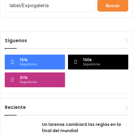
B
u
s
c
a
r
Síguenos
:
151k
150k
Seguidores
Seguidores
311k
Seguidores
Reciente
Un larense cambiará las reglas en la
final del mundial