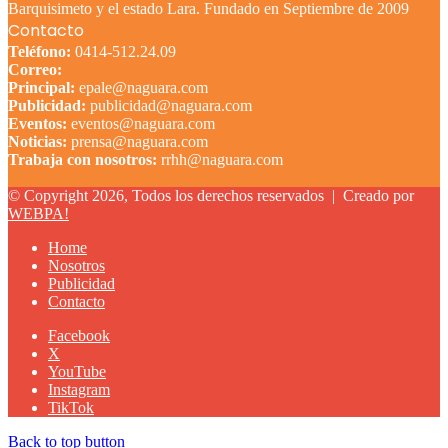
Barquisimeto y el estado Lara. Fundado en Septiembre de 2009
Contacto
Teléfono:
0414-512.24.09
Correo:
Principal:
epale@naguara.com
Publicidad:
publicidad@naguara.com
Eventos:
eventos@naguara.com
Noticias:
prensa@naguara.com
Trabaja con nosotros:
rrhh@naguara.com
© Copyright 2026, Todos los derechos reservados |
Creado por
WEBPA!
Home
Nosotros
Publicidad
Contacto
Facebook
X
YouTube
Instagram
TikTok
Back to top button