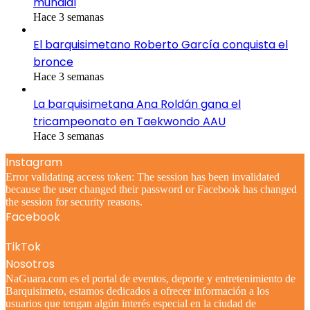
mundial
Hace 3 semanas
El barquisimetano Roberto García conquista el
bronce
Hace 3 semanas
La barquisimetana Ana Roldán gana el
tricampeonato en Taekwondo AAU
Hace 3 semanas
Instagram
Error validating access token: The session has been invalidated
because the user changed their password or Facebook has changed
the session for security reasons.
Facebook
TikTok
Nosotros
NaGuara.com es el portal de eventos, deporte y entretenimiento de
Barquisimeto, estamos dedicados a ofrecer información a los
usuarios que tengan algún interés especial en la ciudad de