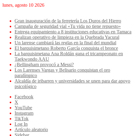
lunes, agosto 10 2026
Breaking News
Gran inauguración de la ferretería Los Duros del Hierro
Campaña de seguridad vial «Tu vida no tiene repuesto»
Entrega equipamiento a 8 instituciones educativas en Tamaca
Realizan operativo de limpieza en la Quebrada Yacural
Un larense cambiará las reglas en la final del mundial
El barquisimetano Roberto García conquista el bronce
La barquisimetana Ana Roldán gana el tricampeonato en
Taekwondo AAU
¿Bellingham provocó a Messi?
Los Larenses Vargas y Belisario conquistan el oro
paralímpico
Alcaldía de iribarren y universidades se unen para dar apoyo
psicológico
Facebook
X
YouTube
Instagram
TikTok
Log In
Artículo aleatorio
Sidebar